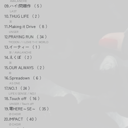
AVALANCHE
ハイ!問題作
5
LAST
THUG LIFE
2
30
Making it Drive
8
UNSER
PRAYING RUN
34
TYCOON / I LOVE THE WORLD
イーティー
1
30 / AVALANCHE
えくぼ
2
30
OUR ALWAYS
2
30
Spreadown
6
AS ONE
NO.1
24
LIFE 6 SENSE / NO.1
Touch off
16
UNSER / Touch off
零HERE～SE～
35
Ø CHOIR
IMPACT
40
Ø CHOIR