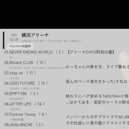
横浜アリーナ
2021
12/21
ARENA LIVE 2021 ～THE DOWN WILL BREAK～
TAKUYA∞生誕祭
NEVER ENDING WORLD
2
【アリーナDの15列目50番】
30
Wizard CLUB
15
かっちゃんの弾き方、ライブ重ね
Ø CHOIR / Fight For Liberty/Wizard CLUB
stay on
11
UNSER
信人のベース音大きかった(それは
ODD FUTURE
15
UNSER / ODD FUTURE
EMPTY96
3
終わりにハグ求めるTAKUYA∞
BUGRIGHT
…はさておき、安定のコーラス部
AFTER LIFE
14
UNSER
Forever Young
6
メンバーからのサプライズでAK-6
一滴の影響
その仕返しに昔の曲リクエストする
AVALANCHE
2