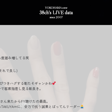
YOKOHAMA crew
38ch's LIVE data
since 2007
る度雄み増してる笑
それで良し)
に飛びつきハグする彰たそギャンかわ
分で客席指差し見る彰良き。
9さん来たからFY聴けたの最高。
TAKUYA∞に、全力で抗う誠果とばってんリーダー