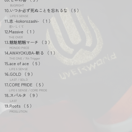
BUGRIGHT
いつか必ず死ぬことを忘れるな
5
LIFE 6 SENSE
志 -kokorozashi-
1
恋いしくて
Massive
1
THE OVER
魑魅魍魎マーチ
3
MONDO PIECE
AWAYOKUBA-斬る
1
THE ONE / 7th Trigger
ace of ace
5
LIFE 6 SENSE
GOLD
9
LAST / GOLD
CORE PRIDE
5
LIFE 6 SENSE / CORE PRIDE
スパルタ
9
LAST
Roots
5
PROGLUTION