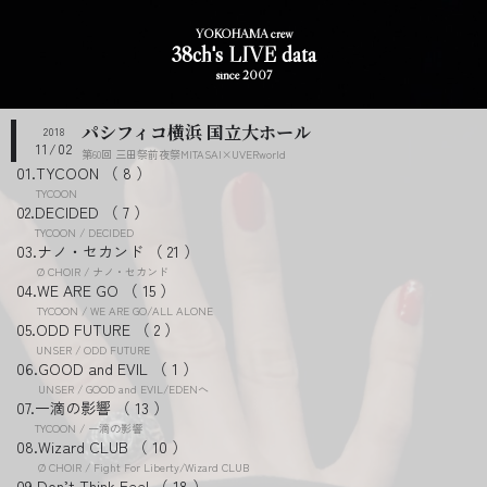
YOKOHAMA crew
38ch's LIVE data
since 2007
パシフィコ横浜 国立大ホール
2018
11/02
第60回 三田祭前夜祭MITASAI×UVERworld
TYCOON
8
TYCOON
DECIDED
7
TYCOON / DECIDED
ナノ・セカンド
21
Ø CHOIR / ナノ・セカンド
WE ARE GO
15
TYCOON / WE ARE GO/ALL ALONE
ODD FUTURE
2
UNSER / ODD FUTURE
GOOD and EVIL
1
UNSER / GOOD and EVIL/EDENへ
一滴の影響
13
TYCOON / 一滴の影響
Wizard CLUB
10
Ø CHOIR / Fight For Liberty/Wizard CLUB
Don’t Think.Feel
18