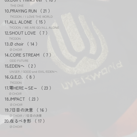
THE ONE
PRAYING RUN
21
TYCOON / I LOVE THE WORLD
ALL ALONE
15
TYCOON / WE ARE GO/ALL ALONE
SHOUT LOVE
7
TYCOON
Ø choir
14
Ø CHOIR
CORE STREAM
7
ODD FUTURE
EDENへ
2
UNSER / GOOD and EVIL/EDENへ
Q.E.D.
8
TYCOON
零HERE～SE～
23
Ø CHOIR
IMPACT
23
Ø CHOIR
7日目の決意
16
Ø CHOIR / 7日目の決意
在るべき形
17
Ø CHOIR