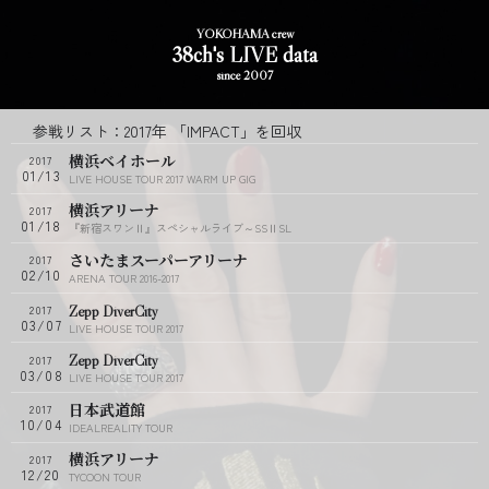
YOKOHAMA crew
38ch's LIVE data
since 2007
参戦リスト
2017年 「IMPACT」を回収
横浜ベイホール
2017
01/13
LIVE HOUSE TOUR 2017 WARM UP GIG
横浜アリーナ
2017
01/18
『新宿スワンⅡ』スペシャルライブ～SSⅡSL
さいたまスーパーアリーナ
2017
02/10
ARENA TOUR 2016-2017
Zepp DiverCity
2017
03/07
LIVE HOUSE TOUR 2017
Zepp DiverCity
2017
03/08
LIVE HOUSE TOUR 2017
日本武道館
2017
10/04
IDEALREALITY TOUR
横浜アリーナ
2017
12/20
TYCOON TOUR