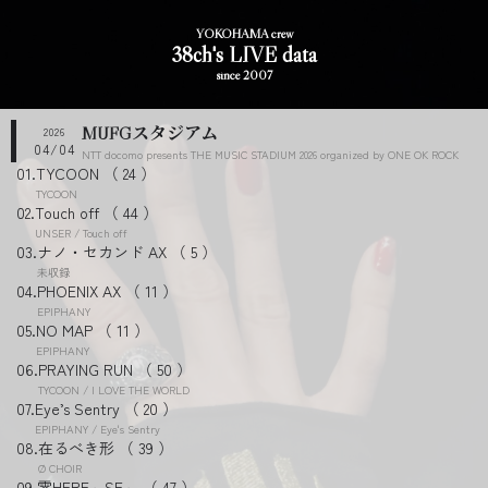
YOKOHAMA crew
38ch's LIVE data
since 2007
MUFGスタジアム
2026
04/04
NTT docomo presents THE MUSIC STADIUM 2026 organized by ONE OK ROCK
TYCOON
24
TYCOON
Touch off
44
UNSER / Touch off
ナノ・セカンド AX
5
未収録
PHOENIX AX
11
EPIPHANY
NO MAP
11
EPIPHANY
PRAYING RUN
50
TYCOON / I LOVE THE WORLD
Eye’s Sentry
20
EPIPHANY / Eye's Sentry
在るべき形
39
Ø CHOIR
零HERE～SE～
47