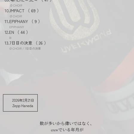
Ø CHOIR
IMPACT
69
Ø CHOIR
EPIPHANY
9
EPIPHANY
EN
44
30
7日目の決意
26
Ø CHOIR / 7日目の決意
2026年2月21日
Zepp Haneda
数が多いから偉いではなく、
crewでいる年月が