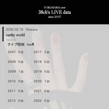
YOKOHAMA crew
38ch's LIVE data
since 2007
2009/02/18
earthy world
AwakEVE
ライブ回収
6
2007
0
2017
2
2008
0
2018
0
2009
1
2019
0
2010
0
2020
1
2011
0
2021
0
2012
0
2022
0