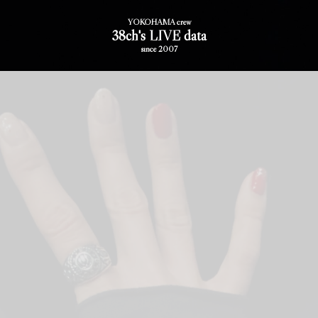
YOKOHAMA crew
38ch's LIVE data
since 2007