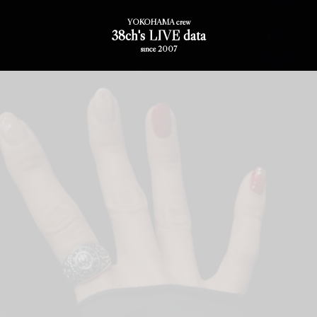
YOKOHAMA crew
38ch's LIVE data
since 2007