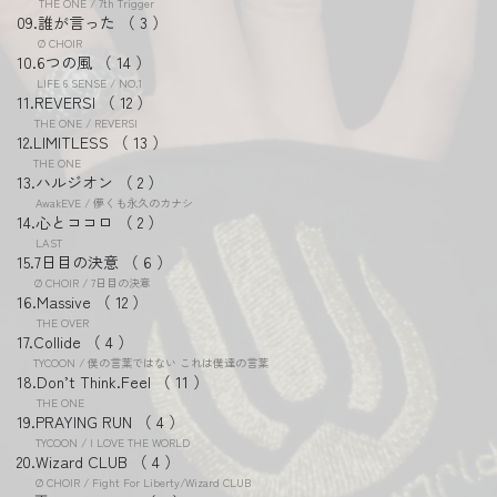
THE ONE / 7th Trigger
誰が言った
3
Ø CHOIR
6つの風
14
LIFE 6 SENSE / NO.1
REVERSI
12
THE ONE / REVERSI
LIMITLESS
13
THE ONE
ハルジオン
2
AwakEVE / 儚くも永久のカナシ
心とココロ
2
LAST
7日目の決意
6
Ø CHOIR / 7日目の決意
Massive
12
THE OVER
Collide
4
TYCOON / 僕の言葉ではない これは僕達の言葉
Don’t Think.Feel
11
THE ONE
PRAYING RUN
4
TYCOON / I LOVE THE WORLD
Wizard CLUB
4
Ø CHOIR / Fight For Liberty/Wizard CLUB