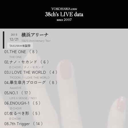
YOKOHAMA crew
38ch's LIVE data
since 2007
横浜アリーナ
2015
12/21
15&10 Anniversary Tour
TAKUYA∞生誕祭
THE ONE
8
THE ONE
ナノ・セカンド
6
Ø CHOIR / ナノ・セカンド
I LOVE THE WORLD
4
TYCOON / I LOVE THE WORLD
畢生皐月プロローグ
8
AwakEVE
NO.1
17
LIFE 6 SENSE / NO.1
ENOUGH-1
5
Ø CHOIR
在るべき形
5
Ø CHOIR
7th Trigger
14