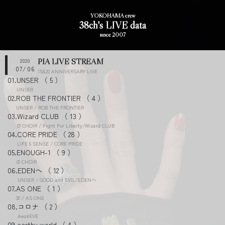
YOKOHAMA crew
38ch's LIVE data
since 2007
PIA LIVE STREAM
2020
07/06
15&20 ANNIVERSARY LIVE
UNSER
5
UNSER
ROB THE FRONTIER
4
UNSER / ROB THE FRONTIER
Wizard CLUB
13
Ø CHOIR / Fight For Liberty/Wizard CLUB
CORE PRIDE
28
LIFE 6 SENSE / CORE PRIDE
ENOUGH-1
9
Ø CHOIR
EDENへ
12
UNSER / GOOD and EVIL/EDENへ
AS ONE
1
30 / AS ONE
コロナ
2
AwakEVE
earthy world
4