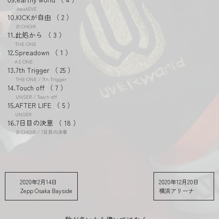
AwakEVE
KICKが自由
2
Ø CHOIR
此処から
3
THE ONE
Spreadown
1
AS ONE
7th Trigger
25
THE ONE / 7th Trigger
Touch off
7
UNSER / Touch off
AFTER LIFE
5
UNSER
7日目の決意
18
Ø CHOIR / 7日目の決意
2020年2月14日
2020年12月20日
Zepp Osaka Bayside
横浜アリーナ