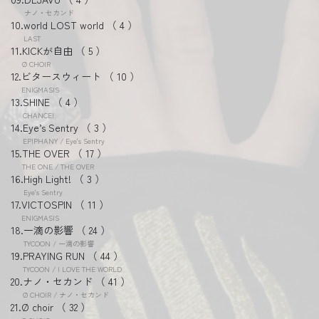
ナノ・セカンド
world LOST world
4
LAST
KICKが自由
5
Ø CHOIR
ビタースウィート
10
ENIGMASIS
SHINE
4
CHANCE!
Eye’s Sentry
3
EPIPHANY / Eye's Sentry
THE OVER
17
THE ONE / THE OVER
High Light!
3
Eye's Sentry
VICTOSPIN
11
ENIGMASIS
一滴の影響
24
TYCOON / 一滴の影響
PRAYING RUN
44
TYCOON / I LOVE THE WORLD
ナノ・セカンド
41
Ø CHOIR / ナノ・セカンド
Ø choir
32