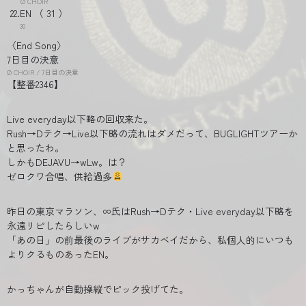
Ø CHOIR
EN
31
30
〈End Song〉
7日目の決意
Ø CHOIR / 7日目の決意
【整番2346】
Live everyday以下略の回収来た。
Rush→Dテク→Live以下略の流れはダメだって、BUGLIGHTツアーか
と思ったわ。
しかもDEJAVU→wLw。は？
ゼロクワ合唱、供給過多
昨日の東京マラソン、∞氏はRush→Dテク・Live everyday以下略を
永遠リピしたらしいw
「あの日」の前最後のライブがサカベイだから、私個人的にいつも
よりクるものあったEN。
かっちゃんが自動操縦でピック投げてた。