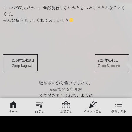
キャパ2351人だから、全然前行けないかと思ったけどそんなことな
くて。
みんな私を流してくれてありがとう
2024年2月28日
2024年6月6日
Zepp Nagoya
Zepp Sapporo
数が多いから偉いではなく、
crewでいる年月が
ただ過ぎてしまわないように
楽しかった一瞬をなるべく
忘れないようにするための記録
ホーム
曲ごと
会場ごと
イベントごと
参戦リスト
プライバシーポリシー
© 2024 - 2026 YOKOHAMAcrew 38ch