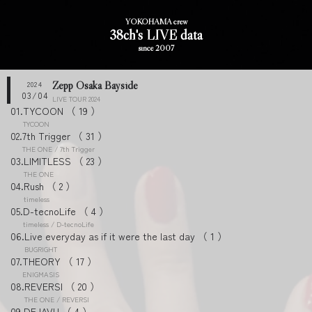
YOKOHAMA crew
38ch's LIVE data
since 2007
Zepp Osaka Bayside
2024
03/04
LIVE TOUR 2024
TYCOON
19
TYCOON
7th Trigger
31
THE ONE / 7th Trigger
LIMITLESS
23
THE ONE
Rush
2
timeless
D-tecnoLife
4
timeless / D-tecnoLife
Live everyday as if it were the last day
1
BUGRIGHT
THEORY
17
ENIGMASIS
REVERSI
20
THE ONE / REVERSI
DEJAVU
4